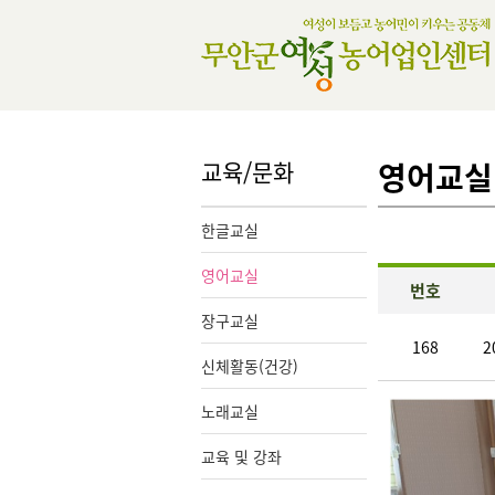
교육/문화
영어교실
한글교실
영어교실
번호
장구교실
168
2
신체활동(건강)
노래교실
교육 및 강좌