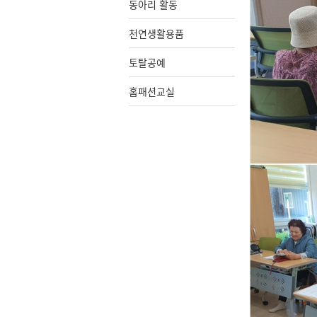
동아리 활동
천연생활용품
토탈공예
홈패션교실