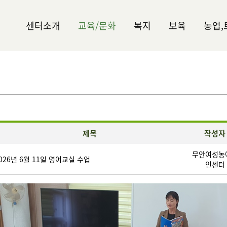
센터소개
교육/문화
복지
보육
농업,
제목
작성자
무안여성농
026년 6월 11일 영어교실 수업
인센터