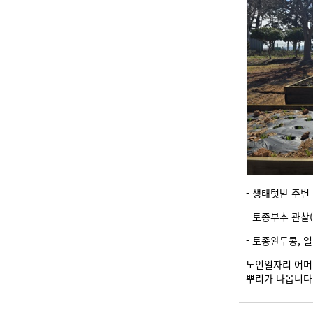
- 생태텃밭 주변
- 토종부추 관찰(
- 토종완두콩, 
노인일자리 어머
뿌리가 나옵니다