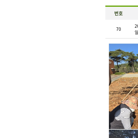
번호
2
70
일