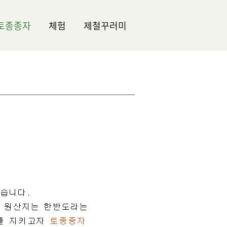
토종종자
체험
제철꾸러미