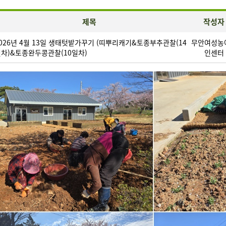
제목
작성자
026년 4월 13일 생태텃밭가꾸기 (띠뿌리캐기&토종부추관찰(14
무안여성농
차)&토종완두콩관찰(10일차)
인센터