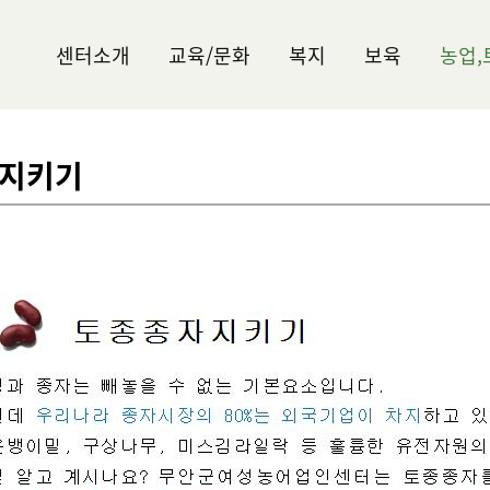
센터소개
교육/문화
복지
보육
농업,
지키기