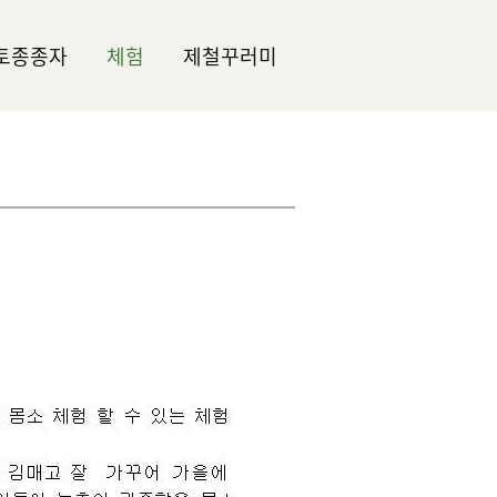
토종종자
체험
제철꾸러미