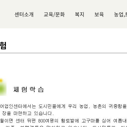
센터소개
교육/문화
복지
보육
농업,
험