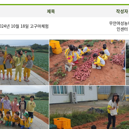
제목
작성자
무안여성농
024년 10월 18일 고구마체험
인센터