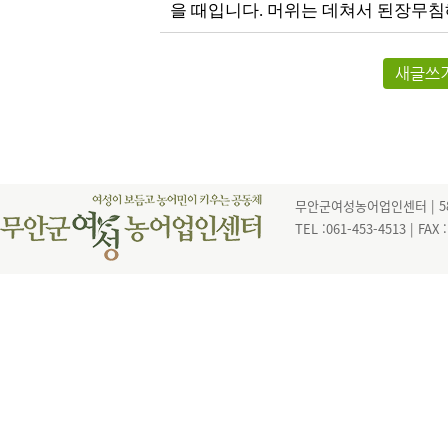
을 때입니다. 머위는 데쳐서 된장무
새글쓰
무안군여성농어업인센터 | 585
TEL :061-453-4513 | FAX