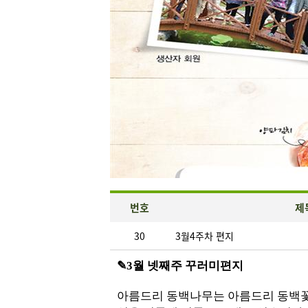
번호
제
30
3월4주차 편지
✎3월 넷째주 꾸러미편지
아름드리 동백나무는 아름드리 동백꽃