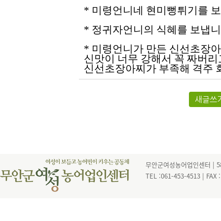
* 미령언니네 현미뻥튀기를 보
*
정귀자언니의 식혜를 보냅니다
* 미령언니가 만든 신선초장아
신맛이 너무 강해서 꼭 짜버리고
신선초장아찌가 부족해 격주 
새글쓰
무안군여성농어업인센터 | 585
TEL :061-453-4513 | FAX