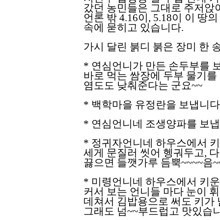
갔던 농민들은 그대로 주저앉
언론 밖 4.16이, 5.18이 이
속에 묻히고 있습니다.
가시 달린 붉디 붉은 장미 한
* 연심언니가 만든 손두부를 
바로 먹는 쌈장에 두부 물기를 
염도도 낮춰준다는 군요~~
* 백학마을 유정란을 보냅니다
* 연심언니네 조생양파를 보냅
* 정귀자언니네 하우스에서 키
세게 문질러 씻어 헹궈두고, 
끓으면 들깻가루 듬뿍~~~~음
* 미령언니네 하우스에서 키운
커서 보는 언니들 마다 눈이 
데쳐서 김밥용으로 써도 키가 
그래도 넘~~부드럽고 맛있습니