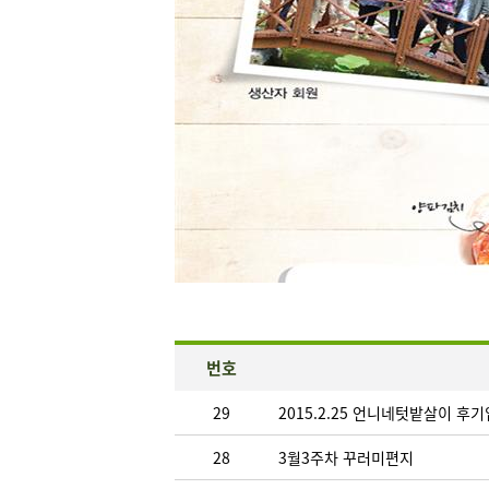
번호
29
2015.2.25 언니네텃밭살이 후
28
3월3주차 꾸러미편지